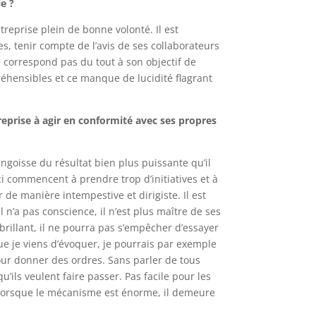
le ?
treprise plein de bonne volonté. Il est
es, tenir compte de l’avis de ses collaborateurs
ne correspond pas du tout à son objectif de
éhensibles et ce manque de lucidité flagrant
eprise à agir en conformité avec ses propres
goisse du résultat bien plus puissante qu’il
-ci commencent à prendre trop d’initiatives et à
 de manière intempestive et dirigiste. Il est
 n’a pas conscience, il n’est plus maître de ses
rillant, il ne pourra pas s’empêcher d’essayer
ue je viens d’évoquer, je pourrais par exemple
our donner des ordres. Sans parler de tous
’ils veulent faire passer. Pas facile pour les
e lorsque le mécanisme est énorme, il demeure