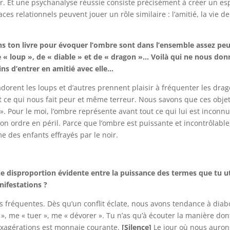
eur. Et une psychanalyse réussie consiste précisément à créer un 
ces relationnels peuvent jouer un rôle similaire : l’amitié, la vie d
ns ton livre pour évoquer l’ombre sont dans l’ensemble assez peu 
 « loup », de « diable » et de « dragon »… Voilà qui ne nous don
ns d’entrer en amitié avec elle…
orent les loups et d’autres prennent plaisir à fréquenter les drag
out ce qui nous fait peur et même terreur. Nous savons que ces obj
. Pour le moi, l’ombre représente avant tout ce qui lui est inconn
 son ordre en péril. Parce que l’ombre est puissante et incontrôlabl
 des enfants effrayés par le noir.
une disproportion évidente entre la puissance des termes que tu ut
ifestations ?
 fréquentes. Dès qu’un conflit éclate, nous avons tendance à diabol
er », me « tuer », me « dévorer ». Tu n’as qu’à écouter la manière do
’exagérations est monnaie courante.
[Silence]
Le jour où nous aurons